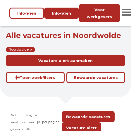
Voor
Inloggen
Inloggen
werkgevers
Alle vacatures in Noordwolde
Noordwolde
Vacature alert aanmaken
Toon zoekfilters
Bewaarde vacatures
340
Pagina
Bewaarde vacatures
vacatures
|
1 van
|
Vacature alert
gevonden
34