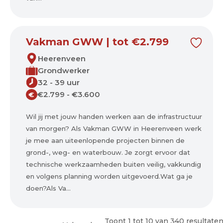
Vakman GWW | tot €2.799
Heerenveen
Grondwerker
32 - 39 uur
€2.799 - €3.600
€
Wil jij met jouw handen werken aan de infrastructuur
van morgen? Als Vakman GWW in Heerenveen werk
je mee aan uiteenlopende projecten binnen de
grond-, weg- en waterbouw. Je zorgt ervoor dat
technische werkzaamheden buiten veilig, vakkundig
en volgens planning worden uitgevoerd.Wat ga je
doen?Als Va...
Toont
1
tot
10
van
340
resultate