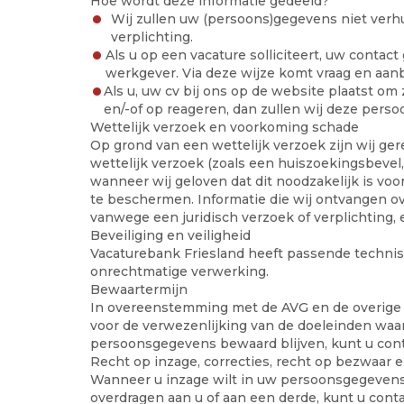
Hoe wordt deze informatie gedeeld?
Wij zullen uw (persoons)gegevens niet verhu
verplichting.
Als u op een vacature solliciteert, uw contac
werkgever. Via deze wijze komt vraag en aa
Als u, uw cv bij ons op de website plaatst o
en/-of op reageren, dan zullen wij deze pers
Wettelijk verzoek en voorkoming schade
Op grond van een wettelijk verzoek zijn wij ger
wettelijk verzoek (zoals een huiszoekingsbevel,
wanneer wij geloven dat dit noodzakelijk is voo
te beschermen. Informatie die wij ontvangen o
vanwege een juridisch verzoek of verplichting
Beveiliging en veiligheid
Vacaturebank Friesland heeft passende techni
onrechtmatige verwerking.
Bewaartermijn
In overeenstemming met de AVG en de overige r
voor de verwezenlijking van de doeleinden waar
persoonsgegevens bewaard blijven, kunt u co
Recht op inzage, correcties, recht op bezwaar en
Wanneer u inzage wilt in uw persoonsgegevens, 
overdragen aan u of aan een derde, kunt u con