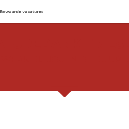
Bewaarde vacatures
ATUREBANK FRIES
WERK BIJ JOU IN DE BUURT.