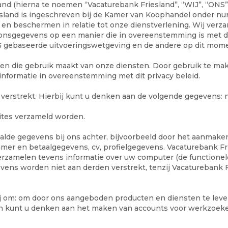
sland (hierna te noemen “Vacaturebank Friesland”, “WIJ”, “ON
esland is ingeschreven bij de Kamer van Koophandel onder num
 en beschermen in relatie tot onze dienstverlening. Wij ver
oonsgegevens op een manier die in overeenstemming is met 
 gebaseerde uitvoeringswetgeving en de andere op dit mome
een die gebruik maakt van onze diensten. Door gebruik te mak
nformatie in overeenstemming met dit privacy beleid.
erstrekt. Hierbij kunt u denken aan de volgende gegevens: 
ites verzameld worden.
aalde gegevens bij ons achter, bijvoorbeeld door het aanmak
mer en betaalgegevens, cv, profielgegevens. Vacaturebank F
rzamelen tevens informatie over uw computer (de functionele 
ns worden niet aan derden verstrekt, tenzij Vacaturebank F
ij om: om door ons aangeboden producten en diensten te leve
en kunt u denken aan het maken van accounts voor werkzoek