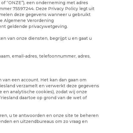
S” of “ONZE”), een onderneming met adres
mer 75597244. Deze Privacy Policy legt uit
zamelen deze gegevens wanneer u gebruikt
de Algemene Verordening
nt geldende privacywetgeving.
en van onze diensten, begrijpt u en gaat u
naam, email-adres, telefoonnummer, adres,
en van een account. Het kan dan gaan om
riesland verzamelt en verwerkt deze gegevens
en analytische cookies), zodat wij onze
riesland daartoe op grond van de wet of
ren, u te antwoorden en onze site te beheren
enden en uitzendbureaus om zo vraag en