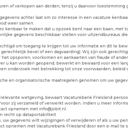
ren of verkopen aan derden, tenzij u daarvoor toestemming g
t gegevens achter laat om zo interesse in een vacature kenbaa
nbod weer samen.
m zo kenbaar te maken dat u opzoek bent naar een baan, met t
oonlijke gegevens beschikbaar stellen voor uitzendbureaus di
echtigd om toegang te krijgen tot uw informatie en dit te be
 gerechtelijk bevel of een dagvaarding). Wij zijn ook gerecht
r het opsporen, voorkomen en aankaarten van fraude of andere
ver u kan worden geopend, bewerkt en bewaard voor een lang
, een onderzoek met betrekking tot onze voorwaarden, beleid
sche en organisatorische maatregelen genomen om uw gegeve
elevante wetgeving, bewaart Vacaturebank Friesland persoon
voor zij verzameld of verwerkt worden. Indien u meer informa
ntact opnemen met
info@jobit.nl
.
 recht op dataportabiliteit
uw gegevens wilt wijzigingen of verwijderen of als u uw pers
tact opnemen met Vacaturebank Friesland door een e-mail te 