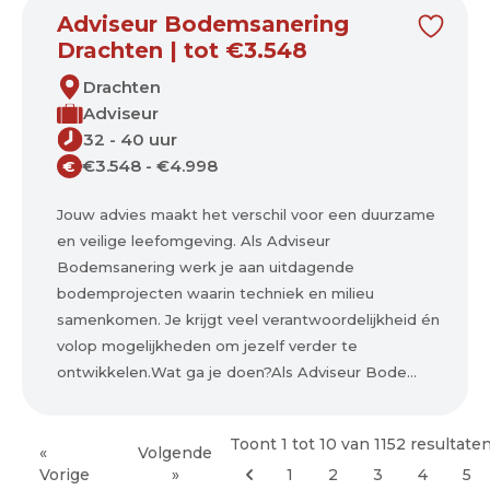
Adviseur Bodemsanering
Drachten | tot €3.548
Drachten
Adviseur
32 - 40 uur
€3.548 - €4.998
€
Jouw advies maakt het verschil voor een duurzame
en veilige leefomgeving. Als Adviseur
Bodemsanering werk je aan uitdagende
bodemprojecten waarin techniek en milieu
samenkomen. Je krijgt veel verantwoordelijkheid én
volop mogelijkheden om jezelf verder te
ontwikkelen.Wat ga je doen?Als Adviseur Bode...
Toont
1
tot
10
van
1152
resultate
«
Volgende
Vorige
»
1
2
3
4
5