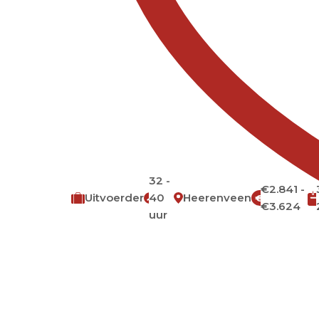
32 -
€2.841 -
Uitvoerder
40
Heerenveen
€
€3.624
uur