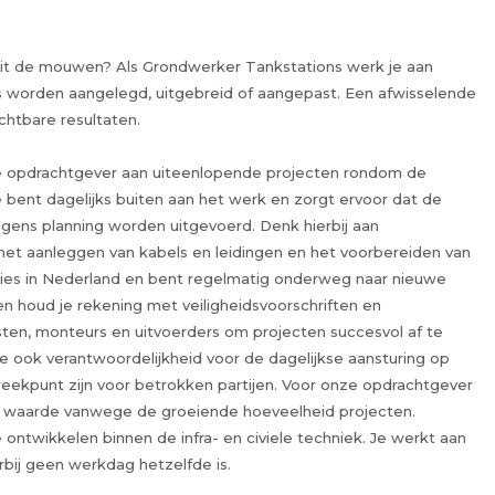
 uit de mouwen? Als Grondwerker Tankstations werk je aan
s worden aangelegd, uitgebreid of aangepast. Een afwisselende
ichtbare resultaten.
e opdrachtgever aan uiteenlopende projecten rondom de
Je bent dagelijks buiten aan het werk en zorgt ervoor dat de
ens planning worden uitgevoerd. Denk hierbij aan
het aanleggen van kabels en leidingen en het voorbereiden van
aties in Nederland en bent regelmatig onderweg naar nieuwe
 houd je rekening met veiligheidsvoorschriften en
ten, monteurs en uitvoerders om projecten succesvol af te
 je ook verantwoordelijkheid voor de dagelijkse aansturing op
reekpunt zijn voor betrokken partijen. Voor onze opdrachtgever
te waarde vanwege de groeiende hoeveelheid projecten.
 ontwikkelen binnen de infra- en civiele techniek. Je werkt aan
rbij geen werkdag hetzelfde is.