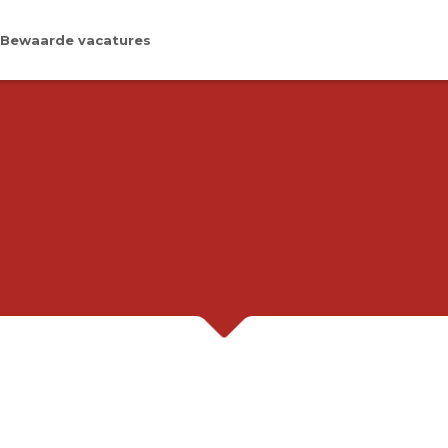
Bewaarde vacatures
ATUREBANK FRIES
WERK BIJ JOU IN DE BUURT.