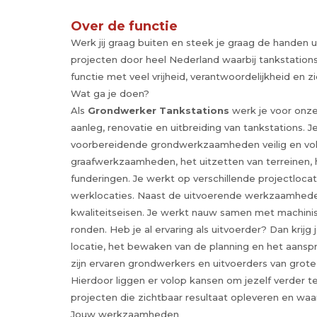
Over de functie
Werk jij graag buiten en steek je graag de handen
projecten door heel Nederland waarbij tankstation
functie met veel vrijheid, verantwoordelijkheid en z
Wat ga je doen?
Als
Grondwerker Tankstations
werk je voor onz
aanleg, renovatie en uitbreiding van tankstations. 
voorbereidende grondwerkzaamheden veilig en volg
graafwerkzaamheden, het uitzetten van terreinen, 
funderingen. Je werkt op verschillende projectloc
werklocaties. Naast de uitvoerende werkzaamheden
kwaliteitseisen. Je werkt nauw samen met machinis
ronden. Heb je al ervaring als uitvoerder? Dan krijg
locatie, het bewaken van de planning en het aansp
zijn ervaren grondwerkers en uitvoerders van gro
Hierdoor liggen er volop kansen om jezelf verder te
projecten die zichtbaar resultaat opleveren en waa
Jouw werkzaamheden