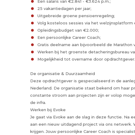
Een salaris van €2.841 - €3.624 p.m.;
25 vakantiedagen per jaar;
Uitgebreide groene pensioenregeling;
Volg kosteloos sessies via het welzijnsplatfor
Opleidingsbudget van €2.000;
Een persoonlijke Career Coach;
Gratis deelname aan bijvoorbeeld de Marathon v
Werken bij het groenste detacheringsbureau va
Mogelijkheid tot overname door opdrachtgever
De organisatie & Duurzaamheid
Deze opdrachtgever is gespecialiseerd in de aanle
Nederland. De organisatie staat bekend om haar pr
constante stroom aan projecten zijn er volop moge
de infra.
Werken bij Evoke
Je gaat via Evoke aan de slag in deze functie. Na een 
aan een nieuw uitdagend project via ons netwerk.
krijgen. Jouw persoonlijke Career Coach is speciali