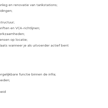
eg en renovatie van tankstations;
idingen;
tructuur;
ften en VCA-richtlijnen;
 werkzaamheden;
nsen op locatie;
ts wanneer je als uitvoerder actief bent
rgelijkbare functie binnen de infra;
heden;
heid