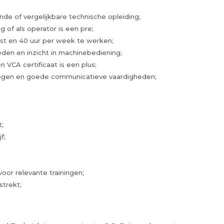
e of vergelijkbare technische opleiding;
g of als operator is een pre;
st en 40 uur per week te werken;
en en inzicht in machinebediening;
n VCA certificaat is een plus;
gen en goede communicatieve vaardigheden;
;
f;
voor relevante trainingen;
trekt;