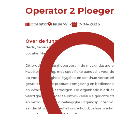
Operator 2 Ploegen
Operator
Haulerwijk
17-04-2026
Over de functie
Bedrijfsomschrijving:
Locatie: Haulerwijk.
Dit productiebedrijf opereert in de maakindustrie e
kwaliteitsborging, met specifieke aandacht voor de
op voedselveiligheid, hygiëne en continue verbet
gestructureerde productieomgeving en bedienen pr
en kwaliteit te waarborgen. De organisatie biedt e
vaardigheden verder te ontwikkelen via gerichte trai
en betrouwbaarheid belangrijke uitgangspunten vo
aandacht voor preventief onderhoud, veilige werkm