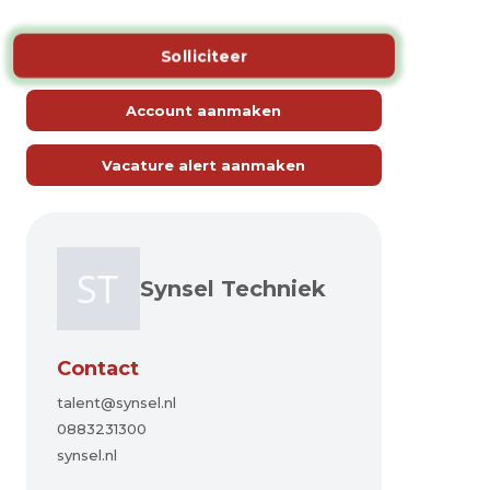
Solliciteer
Account aanmaken
Vacature alert aanmaken
Synsel Techniek
Contact
talent@synsel.nl
0883231300
synsel.nl