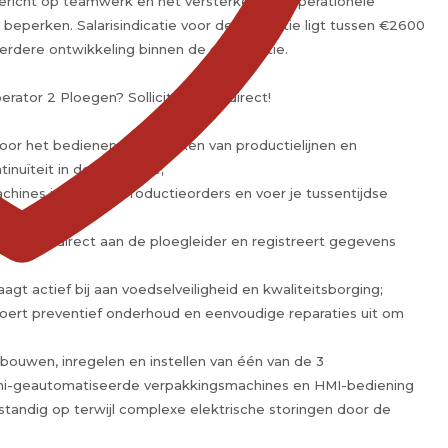
ericht op teamwerk en het versterken van operationele
 beperken. Salarisindicatie voor deze functie ligt tussen €2600
erdere ontwikkeling binnen de organisatie.
perator 2 Ploegen? Solliciteer dan direct!
voor het bedienen en bewaken van productielijnen en
nuïteit in de productie;
chines in volgens productieorders en voer je tussentijdse
ijkingen direct aan de ploegleider en registreert gegevens
aagt actief bij aan voedselveiligheid en kwaliteitsborging;
voert preventief onderhoud en eenvoudige reparaties uit om
bouwen, inregelen en instellen van één van de 3
emi-geautomatiseerde verpakkingsmachines en HMI-bediening
standig op terwijl complexe elektrische storingen door de