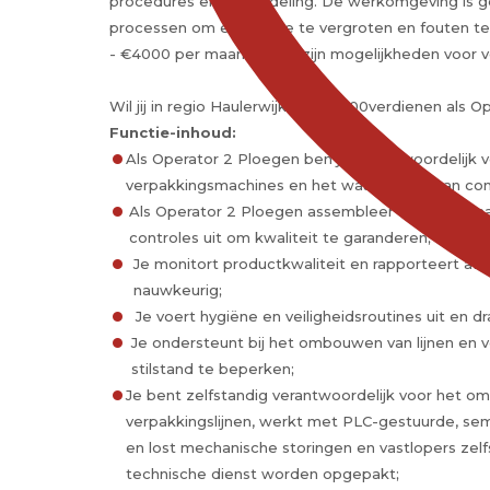
procedures en kennisdeling. De werkomgeving is g
processen om efficiëntie te vergroten en fouten te
- €4000 per maand en er zijn mogelijkheden voor v
Wil jij in regio Haulerwijk tot €4000verdienen als O
Functie-inhoud:
Als Operator 2 Ploegen ben je verantwoordelijk 
verpakkingsmachines en het waarborgen van conti
Als Operator 2 Ploegen assembleer en stel je ma
controles uit om kwaliteit te garanderen;
Je monitort productkwaliteit en rapporteert afw
nauwkeurig;
Je voert hygiëne en veiligheidsroutines uit en dr
Je ondersteunt bij het ombouwen van lijnen en 
stilstand te beperken;
Je bent zelfstandig verantwoordelijk voor het om
verpakkingslijnen, werkt met PLC-gestuurde, s
en lost mechanische storingen en vastlopers zelf
technische dienst worden opgepakt;