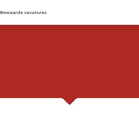
Bewaarde vacatures
ATUREBANK FRIES
WERK BIJ JOU IN DE BUURT.