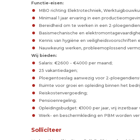
Functie-eisen:
MBO richting Elektrotechniek, Werktuigbouwkund
Minimaal 1 jaar ervaring in een productieomgevin
Bereidheid om te werken in een 2-ploegendien
Basismechanische en elektromontagevaardighed
Kennis van hygiëne en veiligheidsvoorschriften e
Nauwkeurig werken, probleemoplossend vermo
Wij bieden:
Salaris: €2600 - €4000 per maand;
25 vakantiedagen;
Ploegentoeslag aanwezig voor 2-ploegendienst
Ruimte voor groei en opleiding binnen het bedrij
Reiskostenvergoeding;
Pensioenregeling;
Opleidingsbudget: €1000 per jaar, vrij inzetbaar 
Werk- en beschermkleding en PBM worden vers
Solliciteer