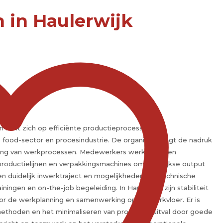
 in Haulerwijk
n richt zich op efficiënte productieprocessen en
 food-sector en procesindustrie. De organisatie legt de nadruk
ering van werkprocessen. Medewerkers werken in een
oductielijnen en verpakkingsmachines om dagelijkse output
en duidelijk inwerktraject en mogelijkheden om technische
ningen en on-the-job begeleiding. In Haulerwijk zijn stabiliteit
or de werkplanning en samenwerking op de werkvloer. Er is
ethoden en het minimaliseren van productie-uitval door goede