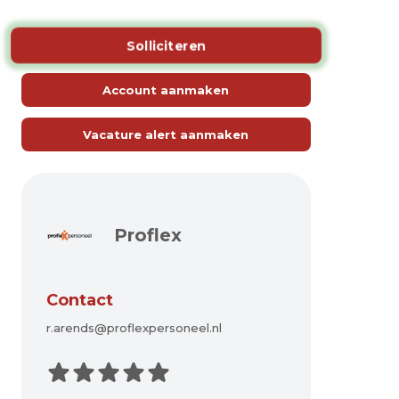
Solliciteren
Account aanmaken
Vacature alert aanmaken
Proflex
Contact
r.arends@proflexpersoneel.nl