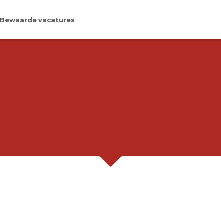
Bewaarde vacatures
ATUREBANK FRIES
WERK BIJ JOU IN DE BUURT.