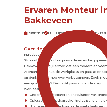
Ervaren Monteur i
Bakkeveen
Monteur
Full Time
Bakkeveen
€2800
€
Over de functie
Introductie
Stroomt techniek door jouw aderen en krijg jij ener
Bakkeveen zorg jij ervoor dat een modern en veelzijd
voornamelijk vanuit de werkplaats en gaat af en toe
en denkt actief mee over verbeteringen. Zoek jij e
een goed salaris? Dan is dit jouw volgende stap.
Werkzaamheden
Onderhouden, repareren en reviseren van gron
Oplossen van mechanische, hydraulische en elek
Uitvoeren van onderhoud in de werkplaats en in