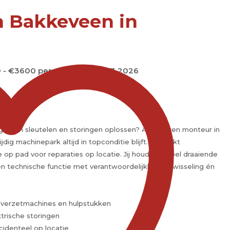
n Bakkeveen in
 - €3600 per maand
10-07-2026
gie van sleutelen en storingen oplossen? Als ervaren monteur in
ig machinepark altijd in topconditie blijft. Je werkt
 op pad voor reparaties op locatie. Jij houdt de boel draaiende
en technische functie met verantwoordelijkheid, afwisseling én
dverzetmachines en hulpstukken
trische storingen
cidenteel op locatie