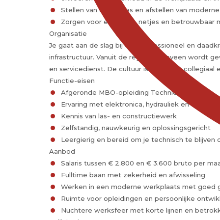
Stellen van diagnoses en afstellen van moder
Zorgen voor een veilig, netjes en betrouwbaar
Organisatie
Je gaat aan de slag bij een professioneel en daadkra
infrastructuur. Vanuit de regio Bakkeveen wordt 
en servicedienst. De cultuur is praktisch, collegi
Functie-eisen
Afgeronde MBO-opleiding Techniek
Ervaring met elektronica, hydrauliek en dieselte
Kennis van las- en constructiewerk
Zelfstandig, nauwkeurig en oplossingsgericht
Leergierig en bereid om je technisch te blijven
Aanbod
Salaris tussen € 2.800 en € 3.600 bruto per ma
Fulltime baan met zekerheid en afwisseling
Werken in een moderne werkplaats met goed 
Ruimte voor opleidingen en persoonlijke ontwik
Nuchtere werksfeer met korte lijnen en betrokk