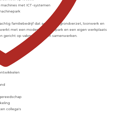
ne machines met ICT-systemen
 machinepark
chtig familiebedrijf dat actief is in grondverzet, loonwerk en
gewerkt met een modern machinepark en een eigen werkplaats
aal en gericht op vakmanschap en samenwerken.
chniek
 ontwikkelen
and
gereedschap
keling
en collega's